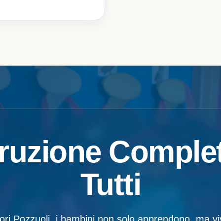
truzione Complet
Tutti
ssori Pozzuoli, i bambini non solo apprendono, ma v