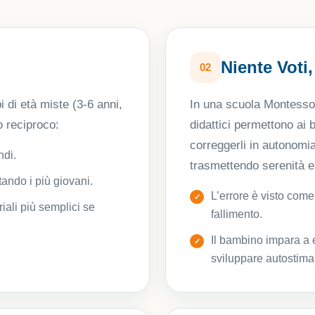
Niente Voti
02
 di età miste (3-6 anni,
In una scuola Montessori
o reciproco:
didattici permettono ai b
correggerli in autonomi
ndi.
trasmettendo serenità e 
tando i più giovani.
L’errore è visto com
ali più semplici se
fallimento.
Il bambino impara a e
sviluppare autostima