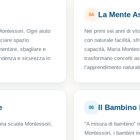
La Mente A
04
ontessori. Ogni aiuto
Nei primi sei anni di vi
sciare spazio
con naturale facilità, s
mentare, sbagliare e
capacità, Maria Montesso
endenza e sicurezza in
trasformano concetti as
l’apprendimento natural
e
Il Bambino
06
una scuola Montessori,
“A misura di bambino” n
Montessori, i bambini 